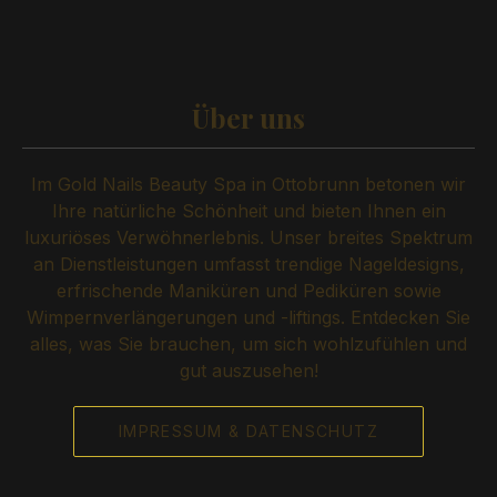
Über uns
Im Gold Nails Beauty Spa in Ottobrunn betonen wir
Ihre natürliche Schönheit und bieten Ihnen ein
luxuriöses Verwöhnerlebnis. Unser breites Spektrum
an Dienstleistungen umfasst trendige Nageldesigns,
erfrischende Maniküren und Pediküren sowie
Wimpernverlängerungen und -liftings. Entdecken Sie
alles, was Sie brauchen, um sich wohlzufühlen und
gut auszusehen!
IMPRESSUM & DATENSCHUTZ