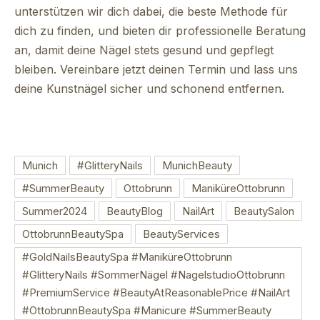
unterstützen wir dich dabei, die beste Methode für
dich zu finden, und bieten dir professionelle Beratung
an, damit deine Nägel stets gesund und gepflegt
bleiben. Vereinbare jetzt deinen Termin und lass uns
deine Kunstnägel sicher und schonend entfernen.
PREVIOUS
NE
Munich
#GlitteryNails
MunichBeauty
#SummerBeauty
Ottobrunn
ManiküreOttobrunn
Summer2024
BeautyBlog
NailArt
BeautySalon
OttobrunnBeautySpa
BeautyServices
#GoldNailsBeautySpa #ManiküreOttobrunn
#GlitteryNails #SommerNägel #NagelstudioOttobrunn
#PremiumService #BeautyAtReasonablePrice #NailArt
#OttobrunnBeautySpa #Manicure #SummerBeauty