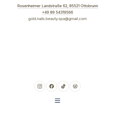
New Win
Rosenheimer Landstraße 62, 85521 Ottobrunn
CLO
+49 89 54319566
gold.nails.beauty.spa@gmail.com
New Window
New Window
New Window
New Window
NAVIGATION