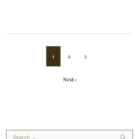
1
2
3
Next ›