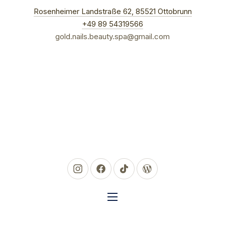
New Win
Rosenheimer Landstraße 62, 85521 Ottobrunn
CLO
+49 89 54319566
gold.nails.beauty.spa@gmail.com
New Window
New Window
New Window
New Window
NAVIGATION