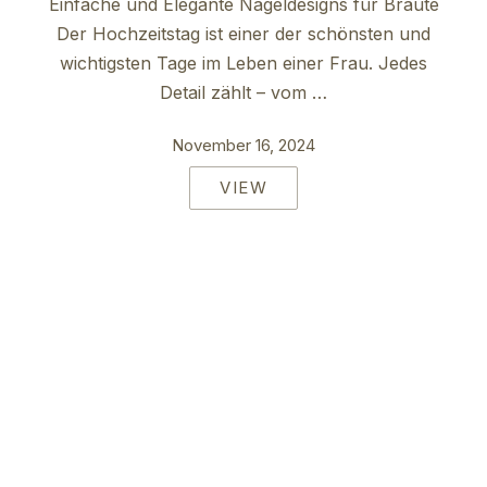
Einfache und Elegante Nageldesigns für Bräute
Der Hochzeitstag ist einer der schönsten und
PREVIOUS
NE
wichtigsten Tage im Leben einer Frau. Jedes
Detail zählt – vom …
November 16, 2024
VIEW