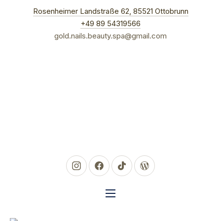
New Win
Rosenheimer Landstraße 62, 85521 Ottobrunn
CLO
+49 89 54319566
gold.nails.beauty.spa@gmail.com
New Window
New Window
New Window
New Window
NAVIGATION