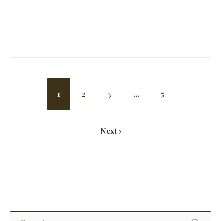
1
2
3
…
5
Next ›