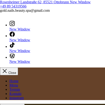
Rosenheimer Landstraße 62, 85521 Ottobrunn
New Window
+49 89 54319566
gold.nails.beauty.spa@gmail.com
New Window
New Window
New Window
New Window
Close
Home
Menu
Termin
Kontakt
instagram