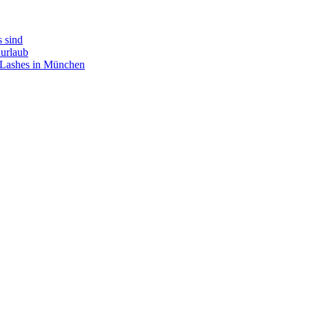
s sind
durlaub
e Lashes in München