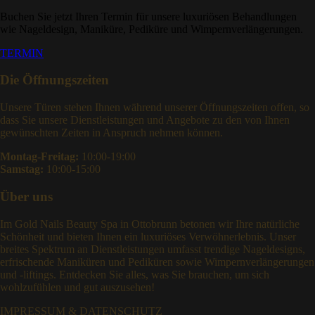
Buchen Sie jetzt Ihren Termin für unsere luxuriösen Behandlungen
wie Nageldesign, Maniküre, Pediküre und Wimpernverlängerungen.
TERMIN
Die Öffnungszeiten
Unsere Türen stehen Ihnen während unserer Öffnungszeiten offen, so
dass Sie unsere Dienstleistungen und Angebote zu den von Ihnen
gewünschten Zeiten in Anspruch nehmen können.
Montag-Freitag:
10:00-19:00
Samstag:
10:00-15:00
Über uns
Im Gold Nails Beauty Spa in Ottobrunn betonen wir Ihre natürliche
Schönheit und bieten Ihnen ein luxuriöses Verwöhnerlebnis. Unser
breites Spektrum an Dienstleistungen umfasst trendige Nageldesigns,
erfrischende Maniküren und Pediküren sowie Wimpernverlängerungen
und -liftings. Entdecken Sie alles, was Sie brauchen, um sich
wohlzufühlen und gut auszusehen!
IMPRESSUM & DATENSCHUTZ