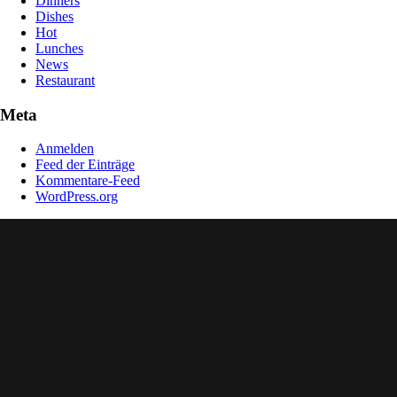
Dinners
Dishes
Hot
Lunches
News
Restaurant
Meta
Anmelden
Feed der Einträge
Kommentare-Feed
WordPress.org