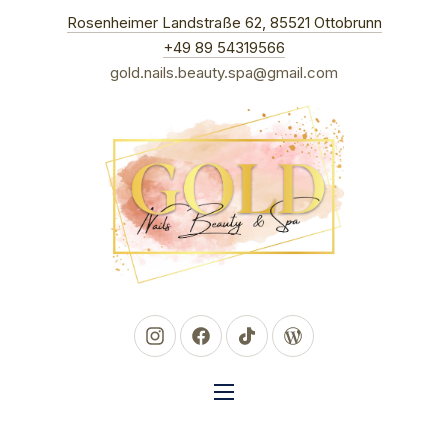
New Win
Rosenheimer Landstraße 62, 85521 Ottobrunn
CLO
+49 89 54319566
gold.nails.beauty.spa@gmail.com
New Window
New Window
New Window
New Window
NAVIGATION