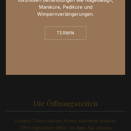
luxuriösen Behandlungen wie Nageldesign,
Maniküre, Pediküre und
Wimpernverlängerungen.
TERMIN
Die Öffnungszeiten
Unsere Türen stehen Ihnen während unserer
Öffnungszeiten offen, so dass Sie unsere