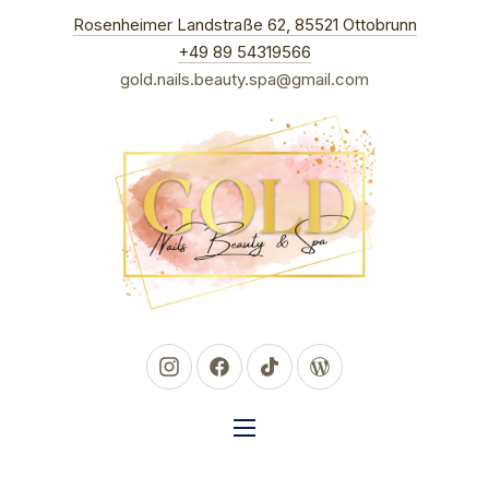
New Win
Rosenheimer Landstraße 62, 85521 Ottobrunn
CLO
+49 89 54319566
gold.nails.beauty.spa@gmail.com
New Window
New Window
New Window
New Window
NAVIGATION