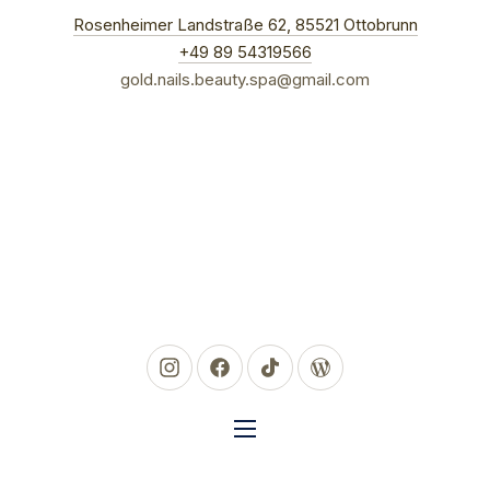
New Win
Rosenheimer Landstraße 62, 85521 Ottobrunn
CLO
+49 89 54319566
gold.nails.beauty.spa@gmail.com
New Window
New Window
New Window
New Window
NAVIGATION