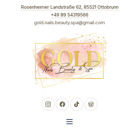
New Win
Rosenheimer Landstraße 62, 85521 Ottobrunn
CLO
+49 89 54319566
gold.nails.beauty.spa@gmail.com
New Window
New Window
New Window
New Window
NAVIGATION