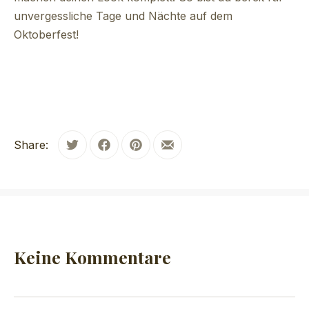
unvergessliche Tage und Nächte auf dem
Oktoberfest!
Share:
Tweet
Share on Facebook
Share on Pinterest
Share by Email
PREVIOUS
NE
Keine Kommentare