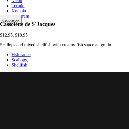
Menu
Termin
Kontakt
instagram
Navigation
Cassolette de S´Jacques
$12.95, $18.95
Scallops and mixed shellfish with creamy fish sauce au gratin
Fish sauce
,
Scallops
,
Shellfish
,