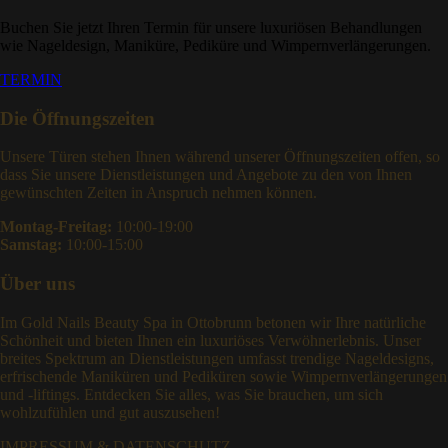
Buchen Sie jetzt Ihren Termin für unsere luxuriösen Behandlungen
wie Nageldesign, Maniküre, Pediküre und Wimpernverlängerungen.
TERMIN
Die Öffnungszeiten
Unsere Türen stehen Ihnen während unserer Öffnungszeiten offen, so
dass Sie unsere Dienstleistungen und Angebote zu den von Ihnen
gewünschten Zeiten in Anspruch nehmen können.
Montag-Freitag:
10:00-19:00
Samstag:
10:00-15:00
Über uns
Im Gold Nails Beauty Spa in Ottobrunn betonen wir Ihre natürliche
Schönheit und bieten Ihnen ein luxuriöses Verwöhnerlebnis. Unser
breites Spektrum an Dienstleistungen umfasst trendige Nageldesigns,
erfrischende Maniküren und Pediküren sowie Wimpernverlängerungen
und -liftings. Entdecken Sie alles, was Sie brauchen, um sich
wohlzufühlen und gut auszusehen!
IMPRESSUM & DATENSCHUTZ