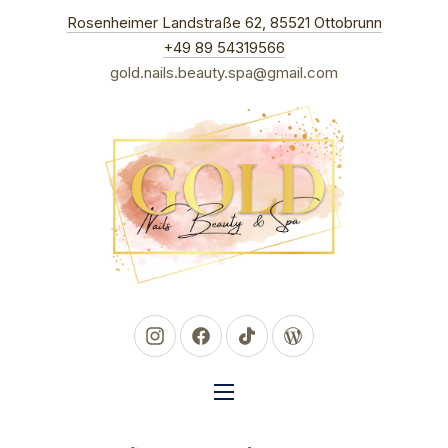
New Win
Rosenheimer Landstraße 62, 85521 Ottobrunn
CLO
+49 89 54319566
gold.nails.beauty.spa@gmail.com
New Window
New Window
New Window
New Window
NAVIGATION