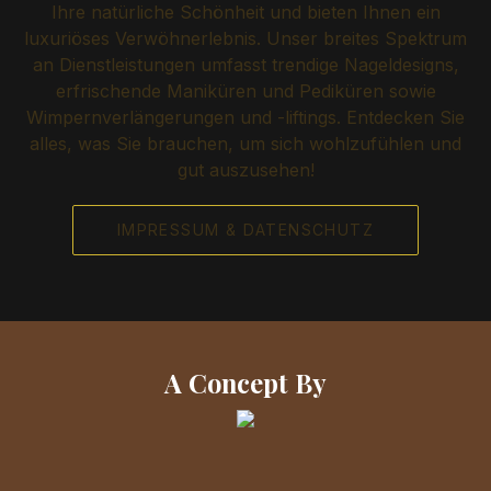
Ihre natürliche Schönheit und bieten Ihnen ein
luxuriöses Verwöhnerlebnis. Unser breites Spektrum
an Dienstleistungen umfasst trendige Nageldesigns,
erfrischende Maniküren und Pediküren sowie
Wimpernverlängerungen und -liftings. Entdecken Sie
alles, was Sie brauchen, um sich wohlzufühlen und
gut auszusehen!
IMPRESSUM & DATENSCHUTZ
A Concept By