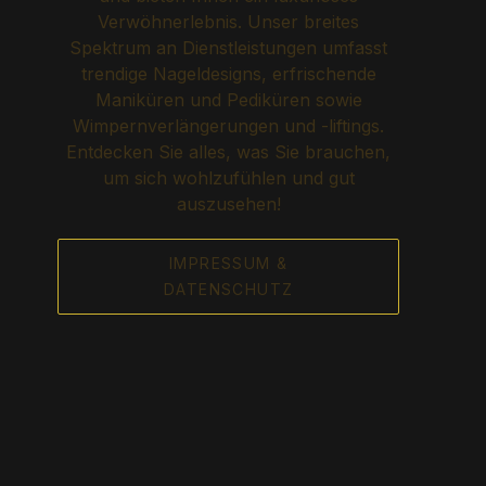
Verwöhnerlebnis. Unser breites
Spektrum an Dienstleistungen umfasst
trendige Nageldesigns, erfrischende
Maniküren und Pediküren sowie
Wimpernverlängerungen und -liftings.
Entdecken Sie alles, was Sie brauchen,
um sich wohlzufühlen und gut
auszusehen!
IMPRESSUM &
DATENSCHUTZ