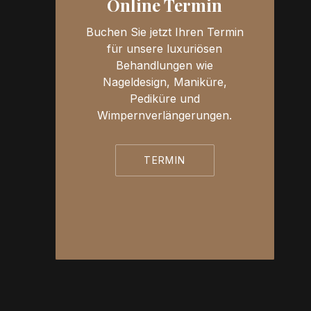
Online Termin
Buchen Sie jetzt Ihren Termin
für unsere luxuriösen
Behandlungen wie
Nageldesign, Maniküre,
Pediküre und
Wimpernverlängerungen.
TERMIN