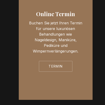
Online Termin
Buchen Sie jetzt Ihren Termin
für unsere luxuriösen
Behandlungen wie
Nageldesign, Maniküre,
Pediküre und
Wimpernverlängerungen.
TERMIN