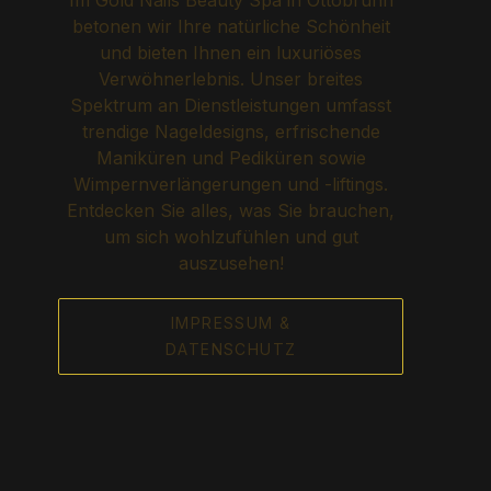
Im Gold Nails Beauty Spa in Ottobrunn
betonen wir Ihre natürliche Schönheit
und bieten Ihnen ein luxuriöses
Verwöhnerlebnis. Unser breites
Spektrum an Dienstleistungen umfasst
trendige Nageldesigns, erfrischende
Maniküren und Pediküren sowie
Wimpernverlängerungen und -liftings.
Entdecken Sie alles, was Sie brauchen,
um sich wohlzufühlen und gut
auszusehen!
IMPRESSUM &
DATENSCHUTZ