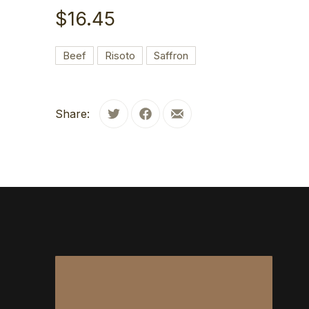
$16.45
Beef
Risoto
Saffron
Share:
Tweet
Share on Facebook
Share by Email
PREVIOUS