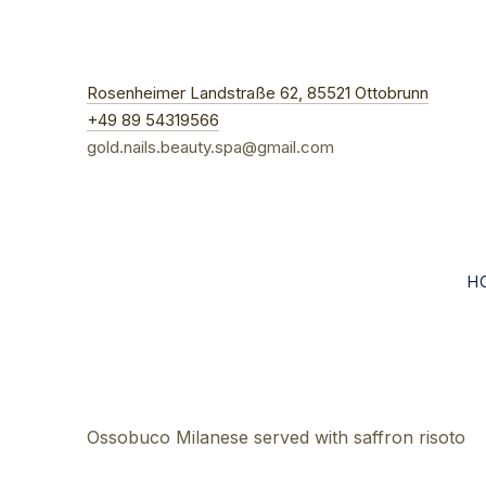
New W
Rosenheimer Landstraße 62, 85521 Ottobrunn
+49 89 54319566
gold.nails.beauty.spa@gmail.com
H
Ossobuco Milanese served with saffron risoto