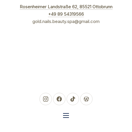
New Win
Rosenheimer Landstraße 62, 85521 Ottobrunn
CLO
+49 89 54319566
gold.nails.beauty.spa@gmail.com
New Window
New Window
New Window
New Window
NAVIGATION