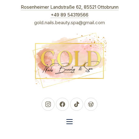
New Win
Rosenheimer Landstraße 62, 85521 Ottobrunn
CLO
+49 89 54319566
gold.nails.beauty.spa@gmail.com
New Window
New Window
New Window
New Window
NAVIGATION