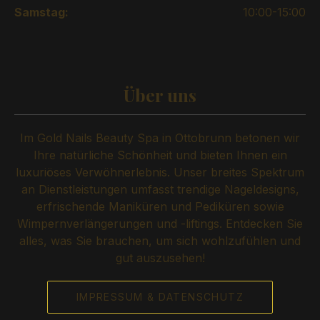
Samstag:
10:00-15:00
Über uns
Im Gold Nails Beauty Spa in Ottobrunn betonen wir
Ihre natürliche Schönheit und bieten Ihnen ein
luxuriöses Verwöhnerlebnis. Unser breites Spektrum
an Dienstleistungen umfasst trendige Nageldesigns,
erfrischende Maniküren und Pediküren sowie
Wimpernverlängerungen und -liftings. Entdecken Sie
alles, was Sie brauchen, um sich wohlzufühlen und
gut auszusehen!
IMPRESSUM & DATENSCHUTZ